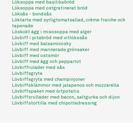
Löksoppa med basilikabröd
Löksoppa med ostgratinerat bröd
Löksås - bondsås
Löktarte med syrligtomatsallad, crème fraiche och
tapenade
Löskokt ägg i misosoppa med alger
Lövbiff i pitabröd med vitlökssås
Lövbiff med balsamicosky
Lövbiff med marinerade grönsaker
Lövbiff med ostsmör
Lövbiff med ägg och pepparrot
Lövbiffrulader med sås
Lövbiffsgryta
Lövbiffsgryta med champinjoner
Lövbiffsklämmor med jalapenos och mozzarella
Lövbiffspaket med örtpotatis
Lövbiffsrullader med bacon, saltgurka och dijon
Lövbiffstortilla med chipotledressing