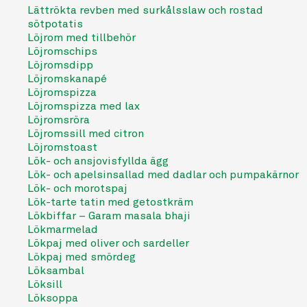
Lättrökta revben med surkålsslaw och rostad
sötpotatis
Löjrom med tillbehör
Löjromschips
Löjromsdipp
Löjromskanapé
Löjromspizza
Löjromspizza med lax
Löjromsröra
Löjromssill med citron
Löjromstoast
Lök- och ansjovisfyllda ägg
Lök- och apelsinsallad med dadlar och pumpakärnor
Lök- och morotspaj
Lök-tarte tatin med getostkräm
Lökbiffar – Garam masala bhaji
Lökmarmelad
Lökpaj med oliver och sardeller
Lökpaj med smördeg
Löksambal
Löksill
Löksoppa