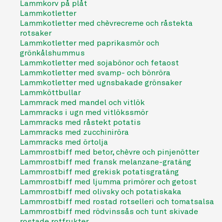
Lammkorv på plåt
Lammkotletter
Lammkotletter med chèvrecreme och råstekta
rotsaker
Lammkotletter med paprikasmör och
grönkålshummus
Lammkotletter med sojabönor och fetaost
Lammkotletter med svamp- och bönröra
Lammkotletter med ugnsbakade grönsaker
Lammköttbullar
Lammrack med mandel och vitlök
Lammracks i ugn med vitlökssmör
Lammracks med råstekt potatis
Lammracks med zucchiniröra
Lammracks med örtolja
Lammrostbiff med betor, chèvre och pinjenötter
Lammrostbiff med fransk melanzane-gratäng
Lammrostbiff med grekisk potatisgratäng
Lammrostbiff med ljumma primörer och getost
Lammrostbiff med olivsky och potatiskaka
Lammrostbiff med rostad rotselleri och tomatsalsa
Lammrostbiff med rödvinssås och tunt skivade
rostade rotfrukter