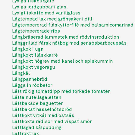
Lyxiga fiskburgare
Lyxiga jordgubbar i glas
Lyxigt iskaffe med vaniljglass
Lågtempad lax med grönsaker i dill
Lågtempererad fläskytterfilé med balsamicomarinad
Lågtempererade ribs
Långbräserad lammstek med rödvinsreduktion
Långgrillad färsk nötbog med senapsbarbecuesås
Långkok i ugn
Långkokt fläskkarré
Långkokt högrev med kanel och spiskummin
Långkokt vegoragu
Långkål
Långpannebröd
Lägga in rödbetor
Lätt rökig tomatdipp med torkade tomater
Lätta nutellagaletten
Lättbakade baguetter
Lättbakat hasselnötsbröd
Lättkokt vitkål med ostsås
Lättkokta rädisor med vispat smör
Lättlagad kålpudding
Lättrökt lax