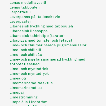
Lenas medelhavssill
Lenas tabbouleh
Lerpottasill
Leverpanna på italienskt vis
Leverpastej
Libanesisk kyckling med tabbouleh
Libanesisk linssoppa
Libanesisk tahinidipp (tarator)
Libapizza med tomater och fetaost
Lime- och chilimarinerade pilgrimsmusslor
Lime- och chilisill
Lime- och chilisås
Lime- och ingefärsmarinerad kyckling med
sötpotatissallad
Lime- och myntadrink
Lime- och myntadryck
Limeaioli
Limemarinerad fläskfilé
Limemarinerad lax
Limepaj
Limeströmming
Limpa á la Lindström