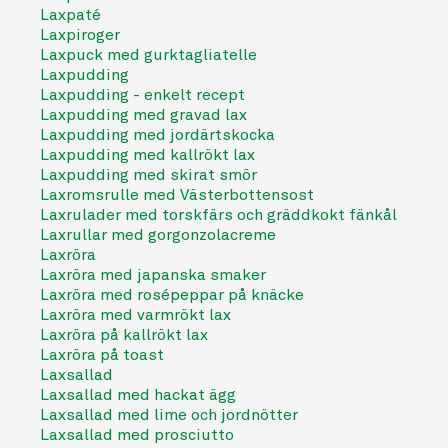
Laxpaté
Laxpiroger
Laxpuck med gurktagliatelle
Laxpudding
Laxpudding - enkelt recept
Laxpudding med gravad lax
Laxpudding med jordärtskocka
Laxpudding med kallrökt lax
Laxpudding med skirat smör
Laxromsrulle med Västerbottensost
Laxrulader med torskfärs och gräddkokt fänkål
Laxrullar med gorgonzolacreme
Laxröra
Laxröra med japanska smaker
Laxröra med rosépeppar på knäcke
Laxröra med varmrökt lax
Laxröra på kallrökt lax
Laxröra på toast
Laxsallad
Laxsallad med hackat ägg
Laxsallad med lime och jordnötter
Laxsallad med prosciutto