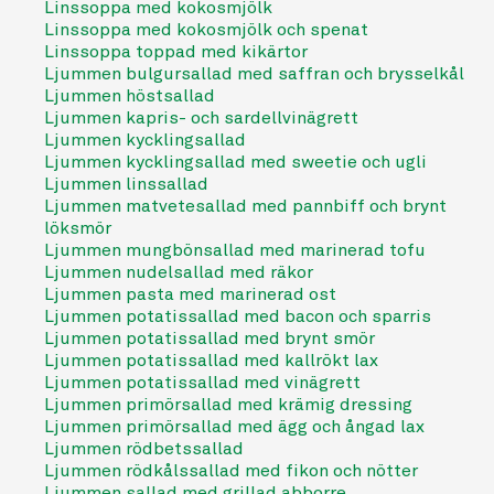
Linssoppa med kokosmjölk
Linssoppa med kokosmjölk och spenat
Linssoppa toppad med kikärtor
Ljummen bulgursallad med saffran och brysselkål
Ljummen höstsallad
Ljummen kapris- och sardellvinägrett
Ljummen kycklingsallad
Ljummen kycklingsallad med sweetie och ugli
Ljummen linssallad
Ljummen matvetesallad med pannbiff och brynt
löksmör
Ljummen mungbönsallad med marinerad tofu
Ljummen nudelsallad med räkor
Ljummen pasta med marinerad ost
Ljummen potatissallad med bacon och sparris
Ljummen potatissallad med brynt smör
Ljummen potatissallad med kallrökt lax
Ljummen potatissallad med vinägrett
Ljummen primörsallad med krämig dressing
Ljummen primörsallad med ägg och ångad lax
Ljummen rödbetssallad
Ljummen rödkålssallad med fikon och nötter
Ljummen sallad med grillad abborre