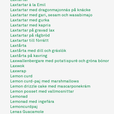
Laxtartar à la Emil
Laxtartar med dragonmajonnäs på knäcke
Laxtartar med gari, sesam och wasabimajo
Laxtartar med gurka
Laxtartar med kapris
Laxtartar på gravad lax
Laxtartar på rågbröd
Laxtartar till förrätt
Laxtårta
Laxtårta med dill och gräslök
Laxtårta på kavring
Laxwallenbergare med potatispuré och gröna bönor
Laxwok
Laxwrap
Lemon curd
Lemon curd-paj med marshmallows
Lemon drizzle cake med mascarponekräm
Lemon posset med vallmosnittar
Lemonad
Lemonad med ingefära
Lemoncurdpaj
Lenas Guacamole