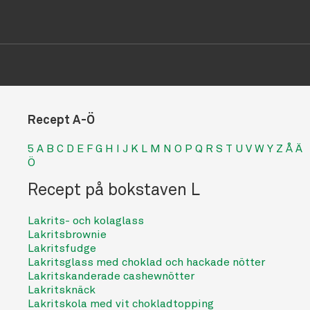
Recept A-Ö
5
A
B
C
D
E
F
G
H
I
J
K
L
M
N
O
P
Q
R
S
T
U
V
W
Y
Z
Å
Ä
Ö
Recept på bokstaven L
Lakrits- och kolaglass
Lakritsbrownie
Lakritsfudge
Lakritsglass med choklad och hackade nötter
Lakritskanderade cashewnötter
Lakritsknäck
Lakritskola med vit chokladtopping