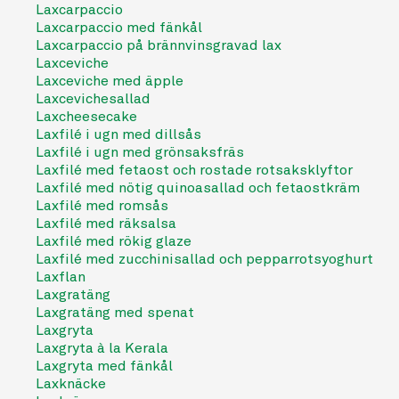
Laxcarpaccio
Laxcarpaccio med fänkål
Laxcarpaccio på brännvinsgravad lax
Laxceviche
Laxceviche med äpple
Laxcevichesallad
Laxcheesecake
Laxfilé i ugn med dillsås
Laxfilé i ugn med grönsaksfräs
Laxfilé med fetaost och rostade rotsaksklyftor
Laxfilé med nötig quinoasallad och fetaostkräm
Laxfilé med romsås
Laxfilé med räksalsa
Laxfilé med rökig glaze
Laxfilé med zucchinisallad och pepparrotsyoghurt
Laxflan
Laxgratäng
Laxgratäng med spenat
Laxgryta
Laxgryta à la Kerala
Laxgryta med fänkål
Laxknäcke