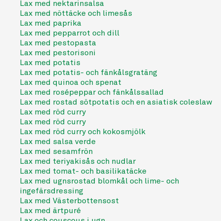
Lax med nektarinsalsa
Lax med nöttäcke och limesås
Lax med paprika
Lax med pepparrot och dill
Lax med pestopasta
Lax med pestorisoni
Lax med potatis
Lax med potatis- och fänkålsgratäng
Lax med quinoa och spenat
Lax med rosépeppar och fänkålssallad
Lax med rostad sötpotatis och en asiatisk coleslaw
Lax med röd curry
Lax med röd curry
Lax med röd curry och kokosmjölk
Lax med salsa verde
Lax med sesamfrön
Lax med teriyakisås och nudlar
Lax med tomat- och basilikatäcke
Lax med ugnsrostad blomkål och lime- och
ingefärsdressing
Lax med Västerbottensost
Lax med ärtpuré
Lax och couscous i ugn