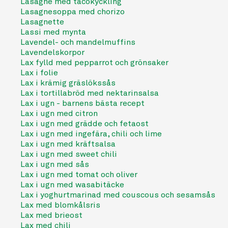
Lasagne med tacokyckling
Lasagnesoppa med chorizo
Lasagnette
Lassi med mynta
Lavendel- och mandelmuffins
Lavendelskorpor
Lax fylld med pepparrot och grönsaker
Lax i folie
Lax i krämig gräslökssås
Lax i tortillabröd med nektarinsalsa
Lax i ugn - barnens bästa recept
Lax i ugn med citron
Lax i ugn med grädde och fetaost
Lax i ugn med ingefära, chili och lime
Lax i ugn med kräftsalsa
Lax i ugn med sweet chili
Lax i ugn med sås
Lax i ugn med tomat och oliver
Lax i ugn med wasabitäcke
Lax i yoghurtmarinad med couscous och sesamsås
Lax med blomkålsris
Lax med brieost
Lax med chili