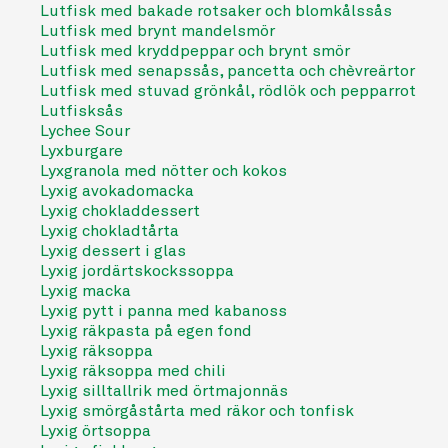
Lutfisk med bakade rotsaker och blomkålssås
Lutfisk med brynt mandelsmör
Lutfisk med kryddpeppar och brynt smör
Lutfisk med senapssås, pancetta och chèvreärtor
Lutfisk med stuvad grönkål, rödlök och pepparrot
Lutfisksås
Lychee Sour
Lyxburgare
Lyxgranola med nötter och kokos
Lyxig avokadomacka
Lyxig chokladdessert
Lyxig chokladtårta
Lyxig dessert i glas
Lyxig jordärtskockssoppa
Lyxig macka
Lyxig pytt i panna med kabanoss
Lyxig räkpasta på egen fond
Lyxig räksoppa
Lyxig räksoppa med chili
Lyxig silltallrik med örtmajonnäs
Lyxig smörgåstårta med räkor och tonfisk
Lyxig örtsoppa