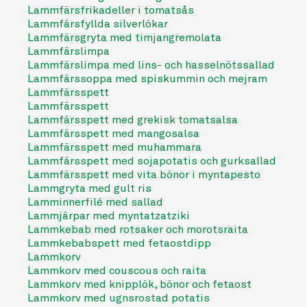
Lammfärsfrikadeller i tomatsås
Lammfärsfyllda silverlökar
Lammfärsgryta med timjangremolata
Lammfärslimpa
Lammfärslimpa med lins- och hasselnötssallad
Lammfärssoppa med spiskummin och mejram
Lammfärsspett
Lammfärsspett
Lammfärsspett med grekisk tomatsalsa
Lammfärsspett med mangosalsa
Lammfärsspett med muhammara
Lammfärsspett med sojapotatis och gurksallad
Lammfärsspett med vita bönor i myntapesto
Lammgryta med gult ris
Lamminnerfilé med sallad
Lammjärpar med myntatzatziki
Lammkebab med rotsaker och morotsraita
Lammkebabspett med fetaostdipp
Lammkorv
Lammkorv med couscous och raita
Lammkorv med knipplök, bönor och fetaost
Lammkorv med ugnsrostad potatis