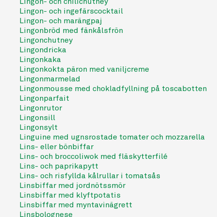
Lingon- och chilichutney
Lingon- och ingefärscocktail
Lingon- och marängpaj
Lingonbröd med fänkålsfrön
Lingonchutney
Lingondricka
Lingonkaka
Lingonkokta päron med vaniljcreme
Lingonmarmelad
Lingonmousse med chokladfyllning på toscabotten
Lingonparfait
Lingonrutor
Lingonsill
Lingonsylt
Linguine med ugnsrostade tomater och mozzarella
Lins- eller bönbiffar
Lins- och broccoliwok med fläskytterfilé
Lins- och paprikapytt
Lins- och risfyllda kålrullar i tomatsås
Linsbiffar med jordnötssmör
Linsbiffar med klyftpotatis
Linsbiffar med myntavinägrett
Linsbolognese