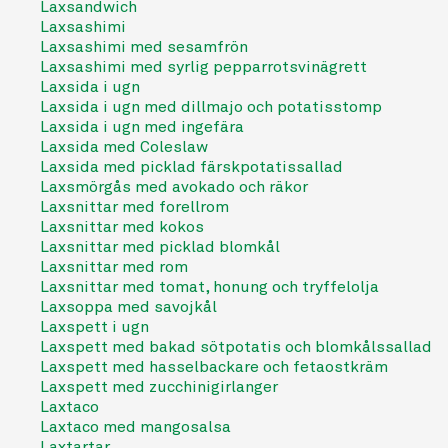
Laxsandwich
Laxsashimi
Laxsashimi med sesamfrön
Laxsashimi med syrlig pepparrotsvinägrett
Laxsida i ugn
Laxsida i ugn med dillmajo och potatisstomp
Laxsida i ugn med ingefära
Laxsida med Coleslaw
Laxsida med picklad färskpotatissallad
Laxsmörgås med avokado och räkor
Laxsnittar med forellrom
Laxsnittar med kokos
Laxsnittar med picklad blomkål
Laxsnittar med rom
Laxsnittar med tomat, honung och tryffelolja
Laxsoppa med savojkål
Laxspett i ugn
Laxspett med bakad sötpotatis och blomkålssallad
Laxspett med hasselbackare och fetaostkräm
Laxspett med zucchinigirlanger
Laxtaco
Laxtaco med mangosalsa
Laxtartar