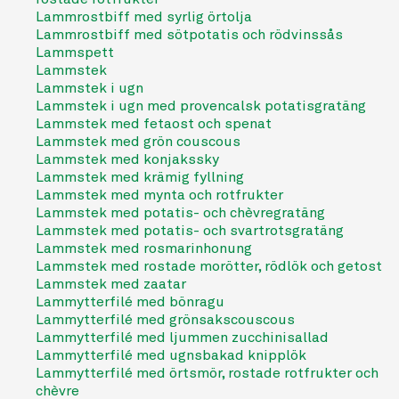
Lammrostbiff med syrlig örtolja
Lammrostbiff med sötpotatis och rödvinssås
Lammspett
Lammstek
Lammstek i ugn
Lammstek i ugn med provencalsk potatisgratäng
Lammstek med fetaost och spenat
Lammstek med grön couscous
Lammstek med konjakssky
Lammstek med krämig fyllning
Lammstek med mynta och rotfrukter
Lammstek med potatis- och chèvregratäng
Lammstek med potatis- och svartrotsgratäng
Lammstek med rosmarinhonung
Lammstek med rostade morötter, rödlök och getost
Lammstek med zaatar
Lammytterfilé med bönragu
Lammytterfilé med grönsakscouscous
Lammytterfilé med ljummen zucchinisallad
Lammytterfilé med ugnsbakad knipplök
Lammytterfilé med örtsmör, rostade rotfrukter och
chèvre