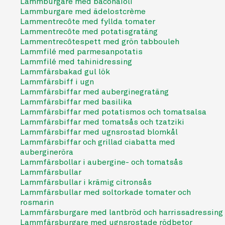
Lammburgare med baconaioli
Lammburgare med ädelostcrème
Lammentrecôte med fyllda tomater
Lammentrecôte med potatisgratäng
Lammentrecôtespett med grön tabbouleh
Lammfilé med parmesanpotatis
Lammfilé med tahinidressing
Lammfärsbakad gul lök
Lammfärsbiff i ugn
Lammfärsbiffar med auberginegratäng
Lammfärsbiffar med basilika
Lammfärsbiffar med potatismos och tomatsalsa
Lammfärsbiffar med tomatsås och tzatziki
Lammfärsbiffar med ugnsrostad blomkål
Lammfärsbiffar och grillad ciabatta med
aubergineröra
Lammfärsbollar i aubergine- och tomatsås
Lammfärsbullar
Lammfärsbullar i krämig citronsås
Lammfärsbullar med soltorkade tomater och
rosmarin
Lammfärsburgare med lantbröd och harrissadressing
Lammfärsburgare med ugnsrostade rödbetor