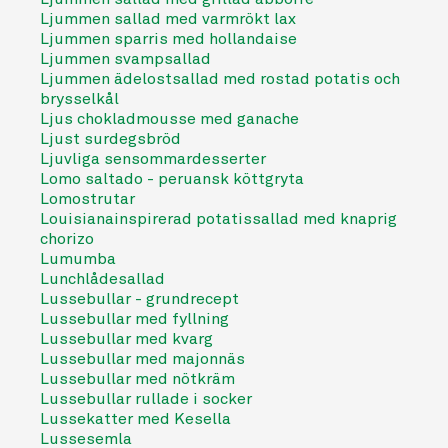
Ljummen sallad med varmrökt lax
Ljummen sparris med hollandaise
Ljummen svampsallad
Ljummen ädelostsallad med rostad potatis och
brysselkål
Ljus chokladmousse med ganache
Ljust surdegsbröd
Ljuvliga sensommardesserter
Lomo saltado - peruansk köttgryta
Lomostrutar
Louisianainspirerad potatissallad med knaprig
chorizo
Lumumba
Lunchlådesallad
Lussebullar - grundrecept
Lussebullar med fyllning
Lussebullar med kvarg
Lussebullar med majonnäs
Lussebullar med nötkräm
Lussebullar rullade i socker
Lussekatter med Kesella
Lussesemla