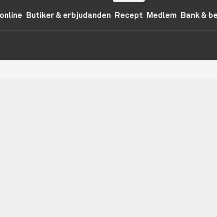
online
Butiker & erbjudanden
Recept
Medlem
Bank & b