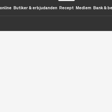
online
Butiker & erbjudanden
Recept
Medlem
Bank & b