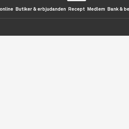
online
Butiker & erbjudanden
Recept
Medlem
Bank & b