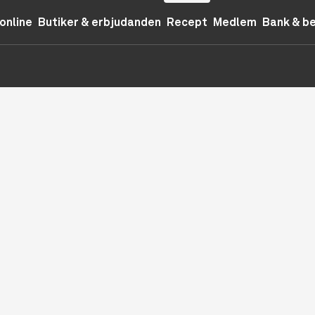
online
Butiker & erbjudanden
Recept
Medlem
Bank & b