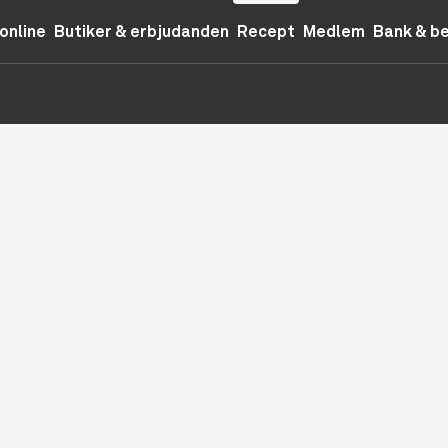
online
Butiker & erbjudanden
Recept
Medlem
Bank & b