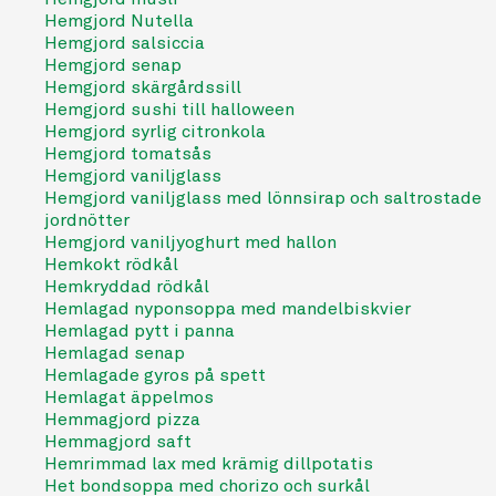
Hemgjord Nutella
Hemgjord salsiccia
Hemgjord senap
Hemgjord skärgårdssill
Hemgjord sushi till halloween
Hemgjord syrlig citronkola
Hemgjord tomatsås
Hemgjord vaniljglass
Hemgjord vaniljglass med lönnsirap och saltrostade
jordnötter
Hemgjord vaniljyoghurt med hallon
Hemkokt rödkål
Hemkryddad rödkål
Hemlagad nyponsoppa med mandelbiskvier
Hemlagad pytt i panna
Hemlagad senap
Hemlagade gyros på spett
Hemlagat äppelmos
Hemmagjord pizza
Hemmagjord saft
Hemrimmad lax med krämig dillpotatis
Het bondsoppa med chorizo och surkål