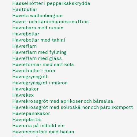
Hasselnötter i pepparkakskrydda
Hastbullar
Havets wallenbergare
Havre- och kardemummamuffins
Havrebars med russin
Havrebollar
Havrebollar med tahini
Havreflarn
Havreflarn med fyllning
Havreflarn med glass
Havreformar med salt kola
Havrefrallor i form
Havregrynsgröt
Havregrynsgröt i mikron
Havrekakor
Havrekex
Havrekrossgröt med aprikoser och bärsalsa
Havrekrossgröt med solroskärnor och päronkompott
Havrepannkakor
Havreplättar
Havreris på indiskt vis
Havresmoothie med banan