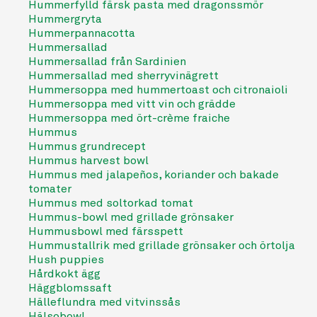
Hummerfylld färsk pasta med dragonssmör
Hummergryta
Hummerpannacotta
Hummersallad
Hummersallad från Sardinien
Hummersallad med sherryvinägrett
Hummersoppa med hummertoast och citronaioli
Hummersoppa med vitt vin och grädde
Hummersoppa med ört-crème fraiche
Hummus
Hummus grundrecept
Hummus harvest bowl
Hummus med jalapeños, koriander och bakade
tomater
Hummus med soltorkad tomat
Hummus-bowl med grillade grönsaker
Hummusbowl med färsspett
Hummustallrik med grillade grönsaker och örtolja
Hush puppies
Hårdkokt ägg
Häggblomssaft
Hälleflundra med vitvinssås
Hälsobowl