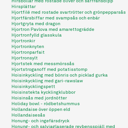
Hirsbollar med rostade oliver och saffransdipp
Hirsplättar
Hjortfilé med rostade svartrötter och grönpepparsås
Hjortfärsbiffar med svampsås och enbär
Hjortgryta med dragon
Hjortron Pavlova med amarettogrädde
Hjortronfylld glasskula
Hjortronkir
Hjortronknyten
Hjortronparfait
Hjortronsylt
Hjortstek med messmörssås
Hjortstroganoff med potatisstomp
Hoisinkyckling med bönris och picklad gurka
Hoisinkyckling med gari-rawslaw
Hoisinkycklingspett
Hoisinstekta kycklingklubbor
Hoisinsås med jordnötter
Holiday bowl - rödbetshummus
Hollandaise över öppen eld
Hollandaisesås
Honung- och ingefärsdryck
Honung- och salviaglaserade revbensspjäll med