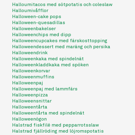
Halloumitacos med sötpotatis och coleslaw
Halloumivåfflor
Halloween-cake pops
Halloween-quesadillas
Halloweenbakelser
Halloweenchips med dipp
Halloweencupcakes med färskosttopping
Halloweendessert med maräng och persika
Halloweendrink
Halloweenkaka med spindelnät
Halloweenkladdkaka med spöken
Halloweenkorvar
Halloweenmuffins
Halloweenpaj
Halloweenpaj med lammfärs
Halloweenpizza
Halloweensnittar
Halloweentårta
Halloweentårta med spindelnät
Halloweenögon
Halstrad fiskfilé med pepparrotsslaw
Halstrad fjällröding med löjromspotatis