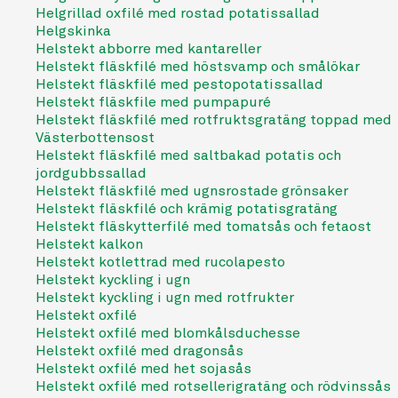
Helgrillad oxfilé med rostad potatissallad
Helgskinka
Helstekt abborre med kantareller
Helstekt fläskfilé med höstsvamp och smålökar
Helstekt fläskfilé med pestopotatissallad
Helstekt fläskfile med pumpapuré
Helstekt fläskfilé med rotfruktsgratäng toppad med
Västerbottensost
Helstekt fläskfilé med saltbakad potatis och
jordgubbssallad
Helstekt fläskfilé med ugnsrostade grönsaker
Helstekt fläskfilé och krämig potatisgratäng
Helstekt fläskytterfilé med tomatsås och fetaost
Helstekt kalkon
Helstekt kotlettrad med rucolapesto
Helstekt kyckling i ugn
Helstekt kyckling i ugn med rotfrukter
Helstekt oxfilé
Helstekt oxfilé med blomkålsduchesse
Helstekt oxfilé med dragonsås
Helstekt oxfilé med het sojasås
Helstekt oxfilé med rotsellerigratäng och rödvinssås