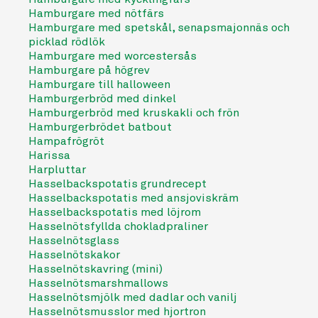
Hamburgare med nötfärs
Hamburgare med spetskål, senapsmajonnäs och
picklad rödlök
Hamburgare med worcestersås
Hamburgare på högrev
Hamburgare till halloween
Hamburgerbröd med dinkel
Hamburgerbröd med kruskakli och frön
Hamburgerbrödet batbout
Hampafrögröt
Harissa
Harpluttar
Hasselbackspotatis grundrecept
Hasselbackspotatis med ansjoviskräm
Hasselbackspotatis med löjrom
Hasselnötsfyllda chokladpraliner
Hasselnötsglass
Hasselnötskakor
Hasselnötskavring (mini)
Hasselnötsmarshmallows
Hasselnötsmjölk med dadlar och vanilj
Hasselnötsmusslor med hjortron