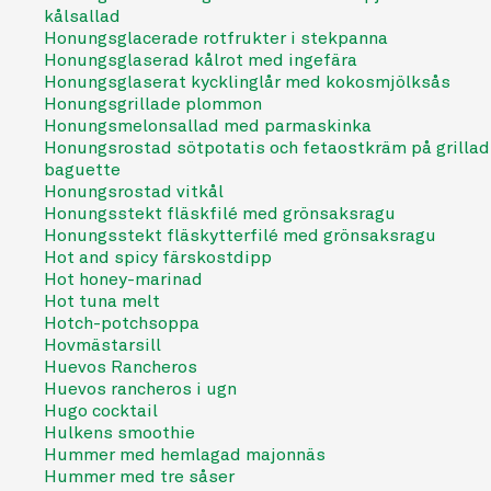
kålsallad
Honungsglacerade rotfrukter i stekpanna
Honungsglaserad kålrot med ingefära
Honungsglaserat kycklinglår med kokosmjölksås
Honungsgrillade plommon
Honungsmelonsallad med parmaskinka
Honungsrostad sötpotatis och fetaostkräm på grillad
baguette
Honungsrostad vitkål
Honungsstekt fläskfilé med grönsaksragu
Honungsstekt fläskytterfilé med grönsaksragu
Hot and spicy färskostdipp
Hot honey-marinad
Hot tuna melt
Hotch-potchsoppa
Hovmästarsill
Huevos Rancheros
Huevos rancheros i ugn
Hugo cocktail
Hulkens smoothie
Hummer med hemlagad majonnäs
Hummer med tre såser