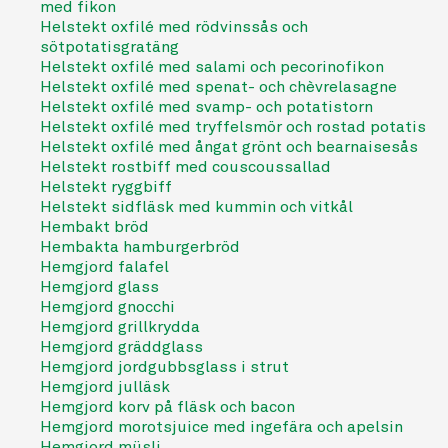
med fikon
Helstekt oxfilé med rödvinssås och
sötpotatisgratäng
Helstekt oxfilé med salami och pecorinofikon
Helstekt oxfilé med spenat- och chèvrelasagne
Helstekt oxfilé med svamp- och potatistorn
Helstekt oxfilé med tryffelsmör och rostad potatis
Helstekt oxfilé med ångat grönt och bearnaisesås
Helstekt rostbiff med couscoussallad
Helstekt ryggbiff
Helstekt sidfläsk med kummin och vitkål
Hembakt bröd
Hembakta hamburgerbröd
Hemgjord falafel
Hemgjord glass
Hemgjord gnocchi
Hemgjord grillkrydda
Hemgjord gräddglass
Hemgjord jordgubbsglass i strut
Hemgjord julläsk
Hemgjord korv på fläsk och bacon
Hemgjord morotsjuice med ingefära och apelsin
Hemgjord müsli