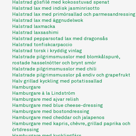
Halstrad gösfilé med kokosstuvad spenat
Halstrad lax med indisk jasminrisotto
Halstrad lax med primörsallad och parmesandressing
Halstrad lax med äggnudelwok
Halstrad laxmacka
Halstrad laxsashimi
Halstrad pepparsotad lax med dragonsås
Halstrad tonfiskcarpaccio
Halstrad torsk i kryddig vinlag
Halstrade pilgrimsmusslor med blomkålspuré,
rostade hasselnötter och brynt smör
Halstrade pilgrimsmusslor med chili
Halstrade pilgrimsmusslor på endiv och grapefrukt
Halv grillad kyckling med potatissallad
Hamburgare
Hamburgare à la Lindström
Hamburgare med ajvar relish
Hamburgare med blue cheese-dressing
Hamburgare med bostondressing
Hamburgare med cheddar och jalapenos
Hamburgare med kapris, chèvre, grillad paprika och
örtdressing
Hamburgare med kycklingfärs