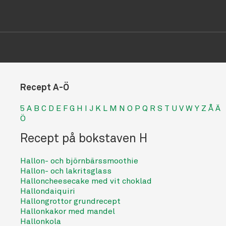
Recept A-Ö
5
A
B
C
D
E
F
G
H
I
J
K
L
M
N
O
P
Q
R
S
T
U
V
W
Y
Z
Å
Ä
Ö
Recept på bokstaven H
Hallon- och björnbärssmoothie
Hallon- och lakritsglass
Halloncheesecake med vit choklad
Hallondaiquiri
Hallongrottor grundrecept
Hallonkakor med mandel
Hallonkola