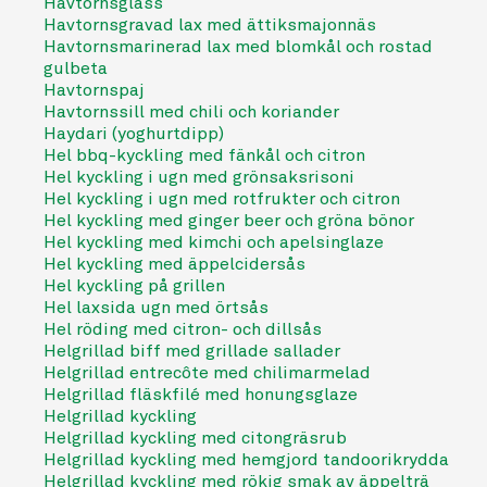
Havtornsglass
Havtornsgravad lax med ättiksmajonnäs
Havtornsmarinerad lax med blomkål och rostad
gulbeta
Havtornspaj
Havtornssill med chili och koriander
Haydari (yoghurtdipp)
Hel bbq-kyckling med fänkål och citron
Hel kyckling i ugn med grönsaksrisoni
Hel kyckling i ugn med rotfrukter och citron
Hel kyckling med ginger beer och gröna bönor
Hel kyckling med kimchi och apelsinglaze
Hel kyckling med äppelcidersås
Hel kyckling på grillen
Hel laxsida ugn med örtsås
Hel röding med citron- och dillsås
Helgrillad biff med grillade sallader
Helgrillad entrecôte med chilimarmelad
Helgrillad fläskfilé med honungsglaze
Helgrillad kyckling
Helgrillad kyckling med citongräsrub
Helgrillad kyckling med hemgjord tandoorikrydda
Helgrillad kyckling med rökig smak av äppelträ