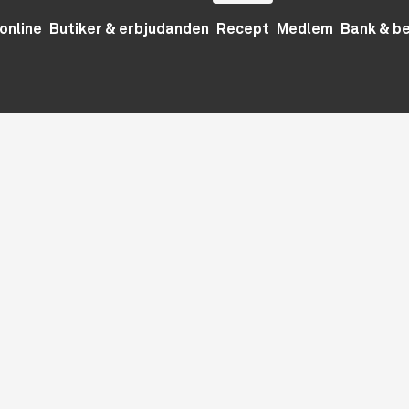
online
Butiker & erbjudanden
Recept
Medlem
Bank & b