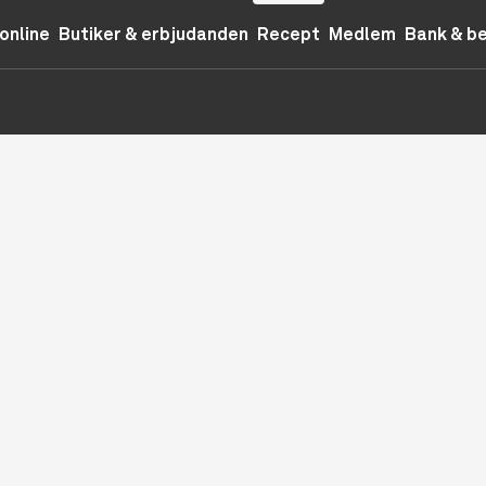
online
Butiker & erbjudanden
Recept
Medlem
Bank & b