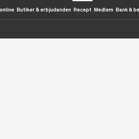
online
Butiker & erbjudanden
Recept
Medlem
Bank & b