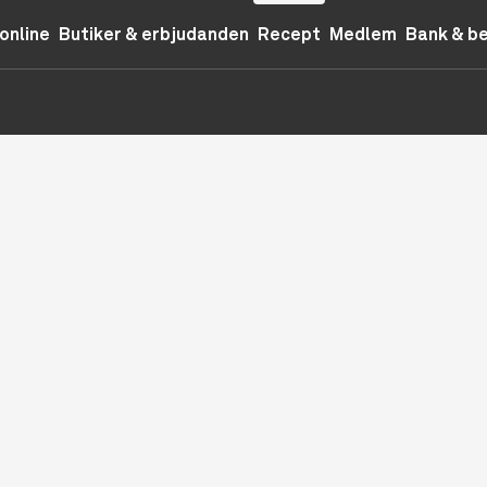
online
Butiker & erbjudanden
Recept
Medlem
Bank & b