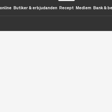
online
Butiker & erbjudanden
Recept
Medlem
Bank & b