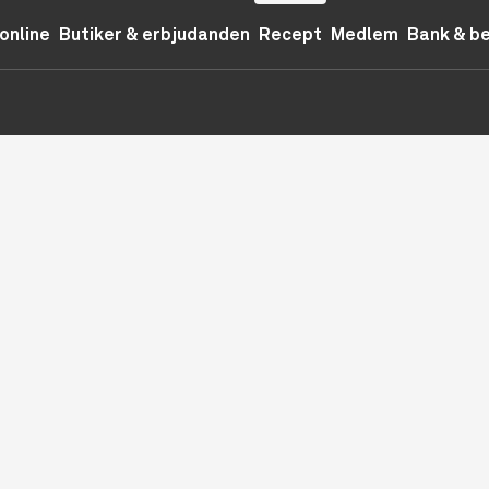
online
Butiker & erbjudanden
Recept
Medlem
Bank & b