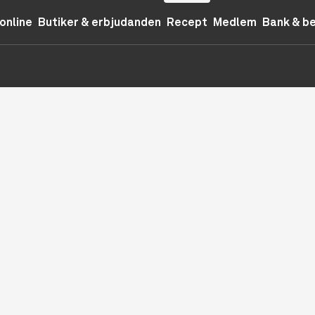
online
Butiker & erbjudanden
Recept
Medlem
Bank & b