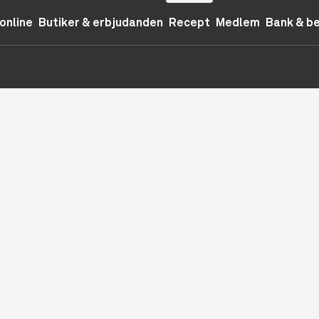
online
Butiker & erbjudanden
Recept
Medlem
Bank & b