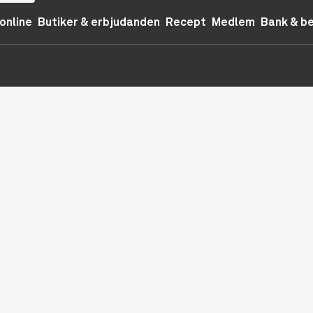
online
Butiker & erbjudanden
Recept
Medlem
Bank & b