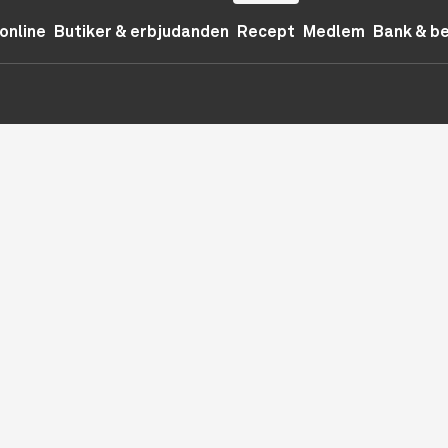
online
Butiker & erbjudanden
Recept
Medlem
Bank & b