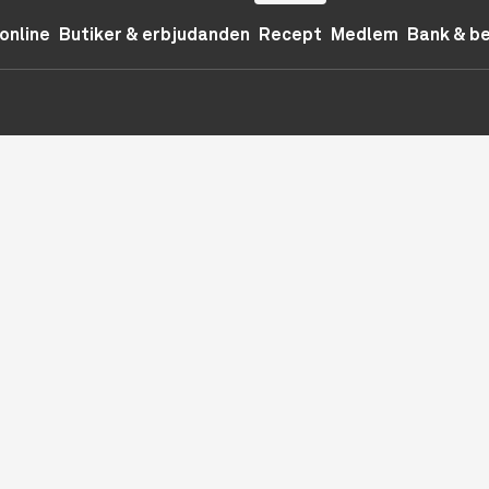
online
Butiker & erbjudanden
Recept
Medlem
Bank & b