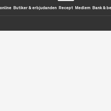
online
Butiker & erbjudanden
Recept
Medlem
Bank & b