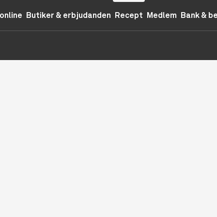
online
Butiker & erbjudanden
Recept
Medlem
Bank & b