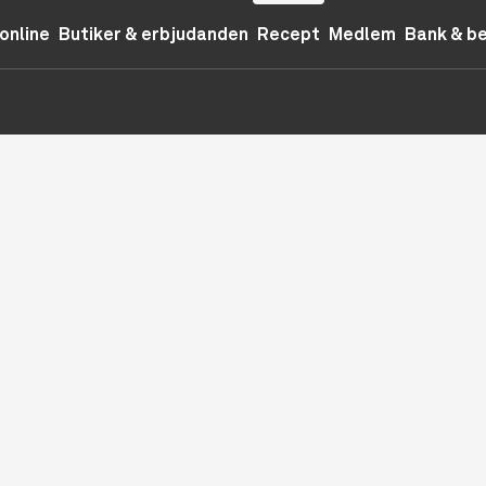
online
Butiker & erbjudanden
Recept
Medlem
Bank & b