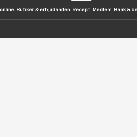
online
Butiker & erbjudanden
Recept
Medlem
Bank & b