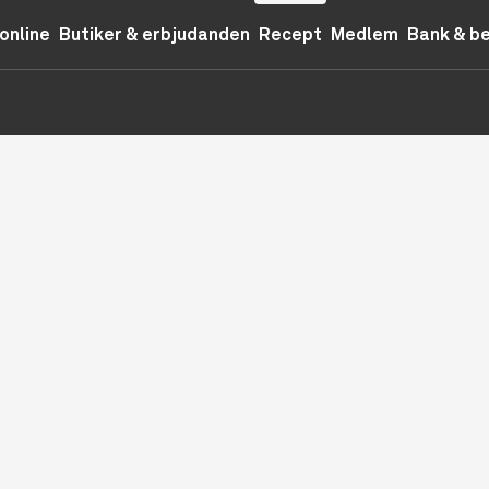
online
Butiker & erbjudanden
Recept
Medlem
Bank & b