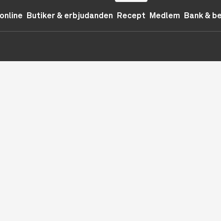
online
Butiker & erbjudanden
Recept
Medlem
Bank & b