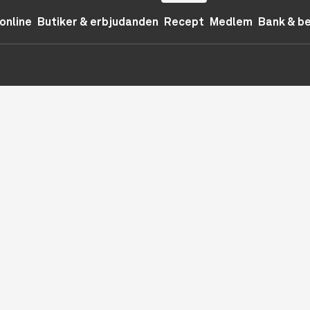
online
Butiker & erbjudanden
Recept
Medlem
Bank & b