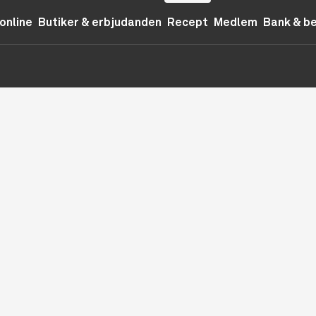
online
Butiker & erbjudanden
Recept
Medlem
Bank & b