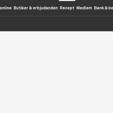
online
Butiker & erbjudanden
Recept
Medlem
Bank & b