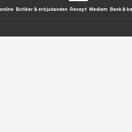
online
Butiker & erbjudanden
Recept
Medlem
Bank & b