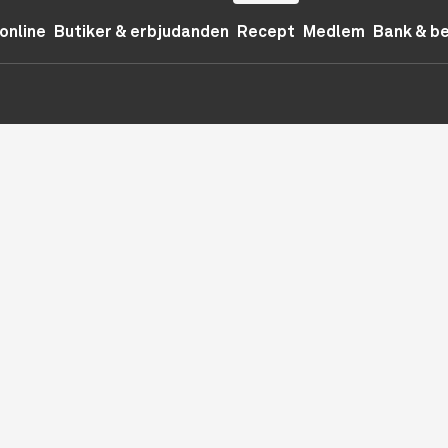
online
Butiker & erbjudanden
Recept
Medlem
Bank & b