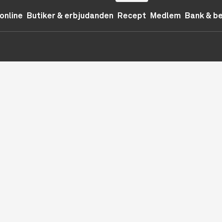
online
Butiker & erbjudanden
Recept
Medlem
Bank & b