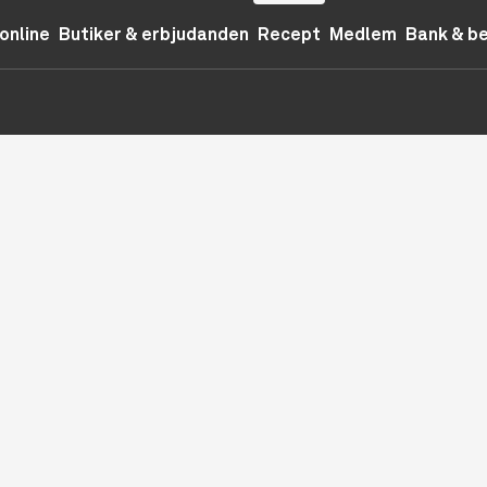
online
Butiker & erbjudanden
Recept
Medlem
Bank & b