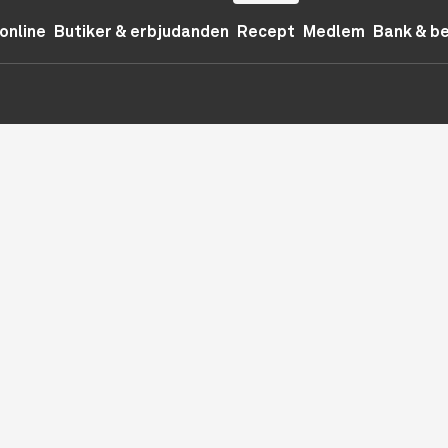
online
Butiker & erbjudanden
Recept
Medlem
Bank & b