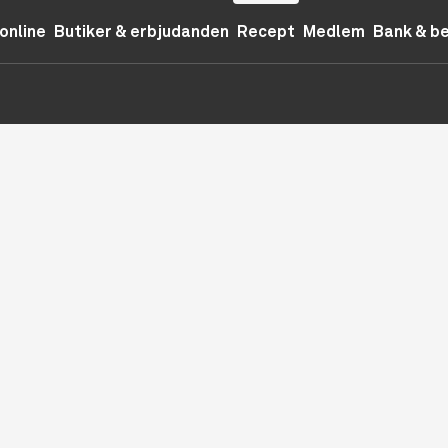
online
Butiker & erbjudanden
Recept
Medlem
Bank & b