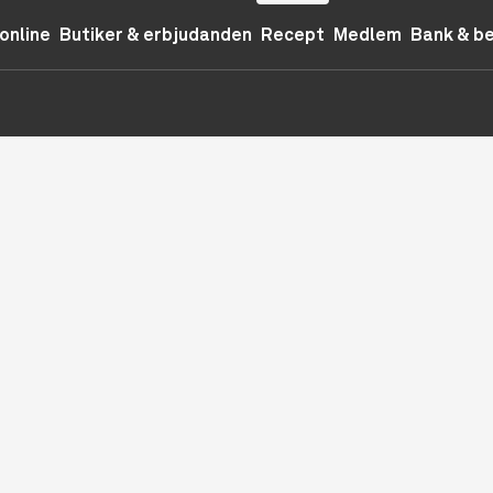
online
Butiker & erbjudanden
Recept
Medlem
Bank & b