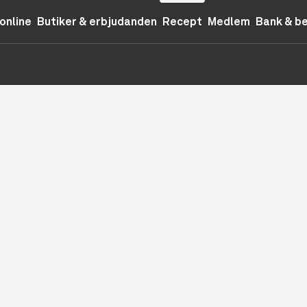
online
Butiker & erbjudanden
Recept
Medlem
Bank & b