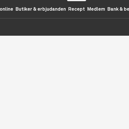
online
Butiker & erbjudanden
Recept
Medlem
Bank & b