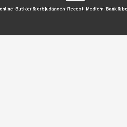
online
Butiker & erbjudanden
Recept
Medlem
Bank & b