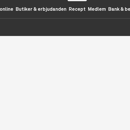
online
Butiker & erbjudanden
Recept
Medlem
Bank & b