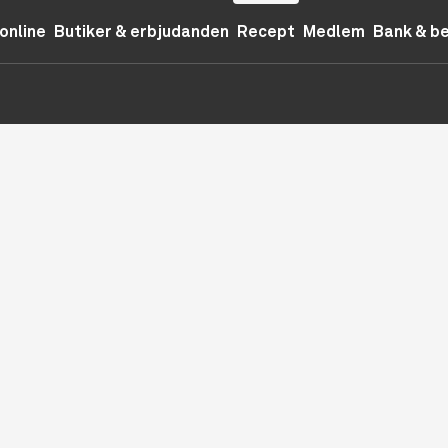
online
Butiker & erbjudanden
Recept
Medlem
Bank & b