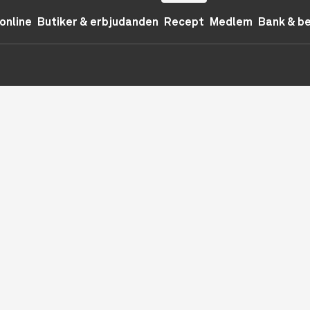
online
Butiker & erbjudanden
Recept
Medlem
Bank & b