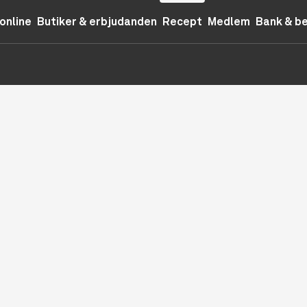
online
Butiker & erbjudanden
Recept
Medlem
Bank & b