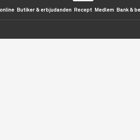
online
Butiker & erbjudanden
Recept
Medlem
Bank & b