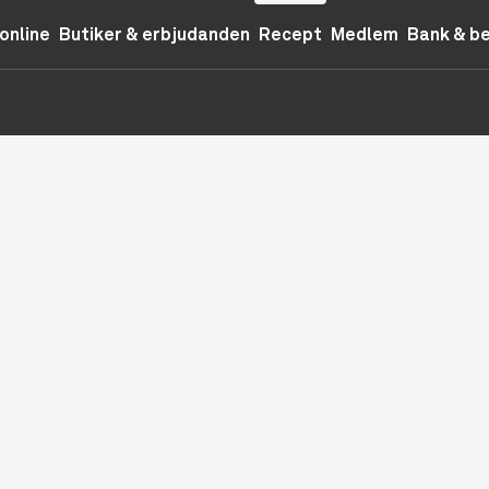
online
Butiker & erbjudanden
Recept
Medlem
Bank & b