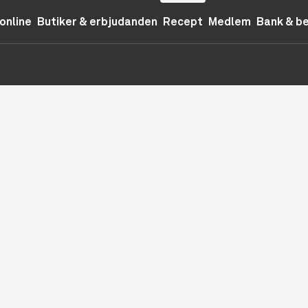
online
Butiker & erbjudanden
Recept
Medlem
Bank & b