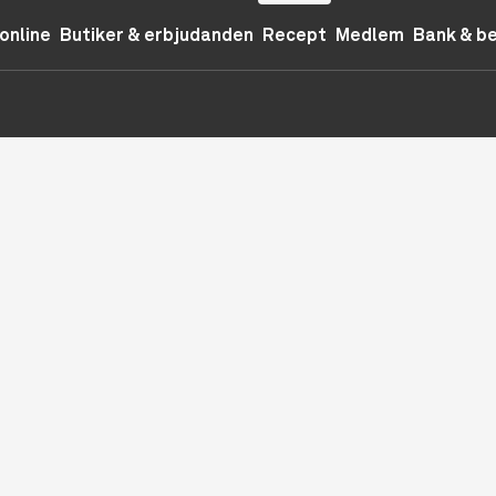
online
Butiker & erbjudanden
Recept
Medlem
Bank & b