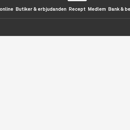
online
Butiker & erbjudanden
Recept
Medlem
Bank & b