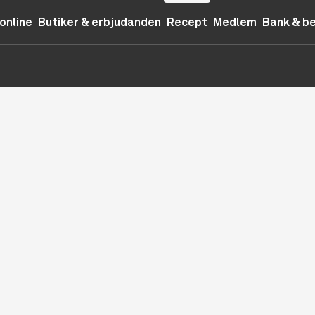
online
Butiker & erbjudanden
Recept
Medlem
Bank & b