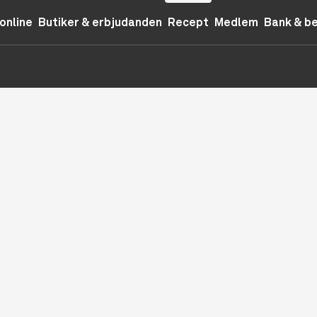
online
Butiker & erbjudanden
Recept
Medlem
Bank & b