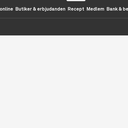
online
Butiker & erbjudanden
Recept
Medlem
Bank & b