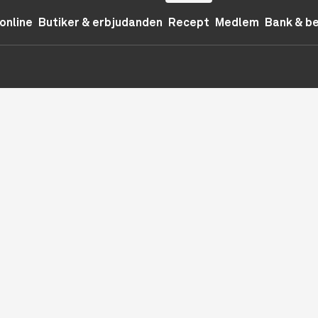
online
Butiker & erbjudanden
Recept
Medlem
Bank & b